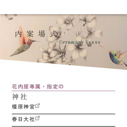
式場案内
Ceremony Venue
花内屋専属・指定の
神社
橿原神宮
春日大社